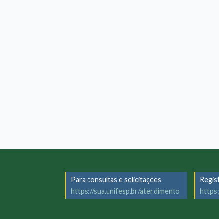
Para consultas e solicitações
Regis
https://sua.unifesp.br/atendimento
https: