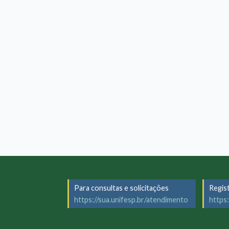
Para consultas e solicitações
Regis
https://sua.unifesp.br/atendimento
https: