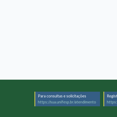
Para consultas e solicitações
Regis
https://sua.unifesp.br/atendimento
https: