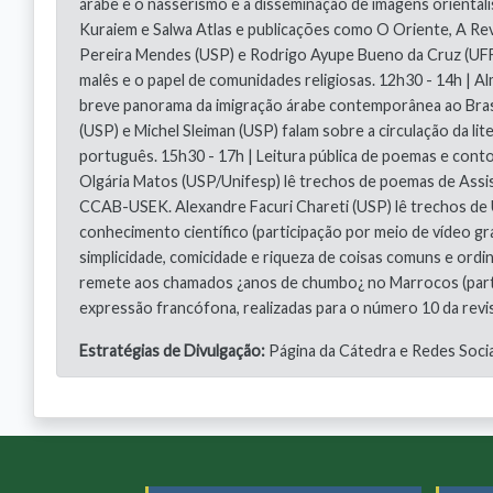
árabe e o nasserismo e a disseminação de imagens orientali
Kuraiem e Salwa Atlas e publicações como O Oriente, A Rev
Pereira Mendes (USP) e Rodrigo Ayupe Bueno da Cruz (UF
malês e o papel de comunidades religiosas. 12h30 - 14h |
breve panorama da imigração árabe contemporânea ao Brasil
(USP) e Michel Sleiman (USP) falam sobre a circulação da l
português. 15h30 - 17h | Leitura pública de poemas e contos
Olgária Matos (USP/Unifesp) lê trechos de poemas de Assis 
CCAB-USEK. Alexandre Facuri Chareti (USP) lê trechos de U
conhecimento científico (participação por meio de vídeo g
simplicidade, comicidade e riqueza de coisas comuns e ordi
remete aos chamados ¿anos de chumbo¿ no Marrocos (partic
expressão francófona, realizadas para o número 10 da revis
Estratégias de Divulgação:
Página da Cátedra e Redes Socia