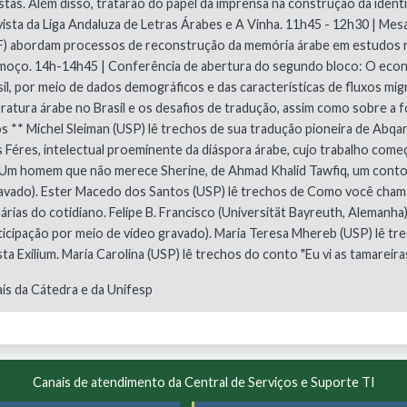
stas. Além disso, tratarão do papel da imprensa na construção da iden
ista da Liga Andaluza de Letras Árabes e A Vinha. 11h45 - 12h30 | Mes
F) abordam processos de reconstrução da memória árabe em estudos 
 Almoço. 14h-14h45 | Conferência de abertura do segundo bloco: O eco
, por meio de dados demográficos e das características de fluxos migr
iteratura árabe no Brasil e os desafios de tradução, assim como sobre 
 ** Michel Sleiman (USP) lê trechos de sua tradução pioneira de Abqar,
Féres, intelectual proeminente da diáspora árabe, cujo trabalho começo
m homem que não merece Sherine, de Ahmad Khalid Tawfiq, um conto da 
ravado). Ester Macedo dos Santos (USP) lê trechos de Como você chama?
nárias do cotidiano. Felipe B. Francisco (Universität Bayreuth, Aleman
ipação por meio de vídeo gravado). Maria Teresa Mhereb (USP) lê trec
ta Exilium. Maria Carolina (USP) lê trechos do conto "Eu vi as tamareir
is da Cátedra e da Unifesp
Canais de atendimento da Central de Serviços e Suporte TI