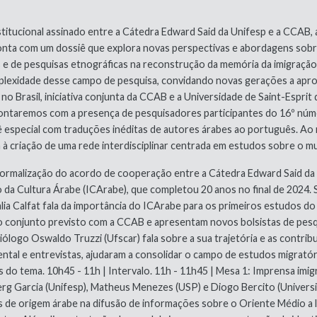
titucional assinado entre a Cátedra Edward Said da Unifesp e a CCAB,
nta com um dossiê que explora novas perspectivas e abordagens sobre 
tes e de pesquisas etnográficas na reconstrução da memória da imigraç
omplexidade desse campo de pesquisa, convidando novas gerações a apro
o Brasil, iniciativa conjunta da CCAB e a Universidade de Saint-Esprit d
ntaremos com a presença de pesquisadores participantes do 16º númer
special com traduções inéditas de autores árabes ao português. Ao re
à criação de uma rede interdisciplinar centrada em estudos sobre o m
ormalização do acordo de cooperação entre a Cátedra Edward Said da U
to da Cultura Árabe (ICArabe), que completou 20 anos no final de 2024.
lia Calfat fala da importância do ICArabe para os primeiros estudos do 
 conjunto previsto com a CCAB e apresentam novos bolsistas de pesqu
iólogo Oswaldo Truzzi (Ufscar) fala sobre a sua trajetória e as contrib
al e entrevistas, ajudaram a consolidar o campo de estudos migratóri
 do tema. 10h45 - 11h | Intervalo. 11h - 11h45 | Mesa 1: Imprensa imi
berg Garcia (Unifesp), Matheus Menezes (USP) e Diogo Bercito (Univers
res de origem árabe na difusão de informações sobre o Oriente Médio a 