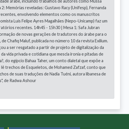
tidade árabe, incluindo trabalhos de autores como Mussa
a 2: Memórias reveladas: Gustavo Racy (Unifesp), Fernanda
recentes, envolvendo elementos como os manuscritos
nomista Luís Felipe Ayres Magalhães (Nepo-Unicamp) faz um
atórios recentes. 14h45 - 15h30 | Mesa 1: Safa Jubran
a formação de novas gerações de tradutores do árabe para o
 de Chafiq Maluf, publicada no número 10 da revista Exilium.
u a ser resgatado a partir de projeto de digitalização da
vida privada e cotidiana que mescla ironia e pitadas de
, do egípcio Bahaa Taher, um conto dialetal que expõe a
ha) lê trechos de Esqueletos, de Mohamed Zafzaf, conto que
hos de suas traduções de Nadia Tuéni, autora libanesa de
as", de Radwa Ashour