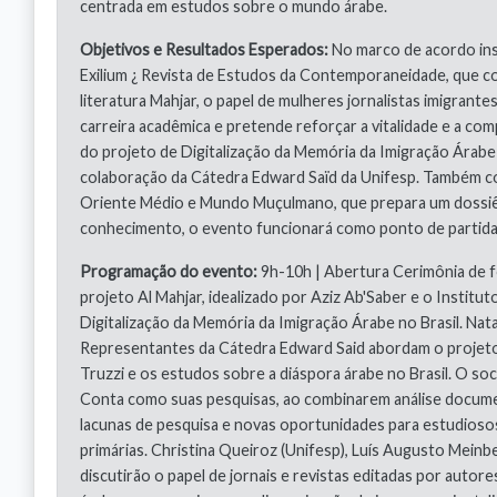
centrada em estudos sobre o mundo árabe.
Objetivos e Resultados Esperados:
No marco de acordo ins
Exilium ¿ Revista de Estudos da Contemporaneidade, que co
literatura Mahjar, o papel de mulheres jornalistas imigran
carreira acadêmica e pretende reforçar a vitalidade e a c
do projeto de Digitalização da Memória da Imigração Árabe n
colaboração da Cátedra Edward Saïd da Unifesp. Também co
Oriente Médio e Mundo Muçulmano, que prepara um dossiê e
conhecimento, o evento funcionará como ponto de partida 
Programação do evento:
9h-10h | Abertura Cerimônia de f
projeto Al Mahjar, idealizado por Aziz Ab'Saber e o Institu
Digitalização da Memória da Imigração Árabe no Brasil. Nata
Representantes da Cátedra Edward Said abordam o projeto
Truzzi e os estudos sobre a diáspora árabe no Brasil. O soc
Conta como suas pesquisas, ao combinarem análise document
lacunas de pesquisa e novas oportunidades para estudiosos
primárias. Christina Queiroz (Unifesp), Luís Augusto Mein
discutirão o papel de jornais e revistas editadas por auto