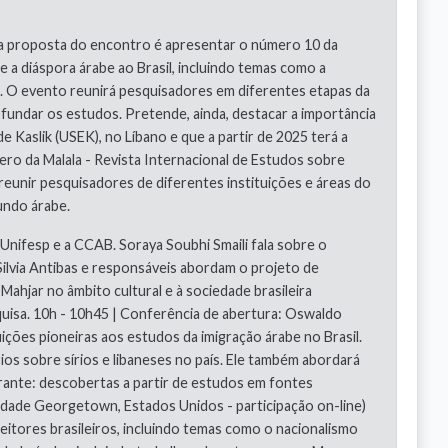
 a proposta do encontro é apresentar o número 10 da
a diáspora árabe ao Brasil, incluindo temas como a
ão. O evento reunirá pesquisadores em diferentes etapas da
fundar os estudos. Pretende, ainda, destacar a importância
e Kaslik (USEK), no Líbano e que a partir de 2025 terá a
o da Malala - Revista Internacional de Estudos sobre
unir pesquisadores de diferentes instituições e áreas do
undo árabe.
nifesp e a CCAB. Soraya Soubhi Smaili fala sobre o
 Silvia Antibas e responsáveis abordam o projeto de
Mahjar no âmbito cultural e à sociedade brasileira
isa. 10h - 10h45 | Conferência de abertura: Oswaldo
uições pioneiras aos estudos da imigração árabe no Brasil.
os sobre sírios e libaneses no país. Ele também abordará
grante: descobertas a partir de estudos em fontes
idade Georgetown, Estados Unidos - participação on-line)
leitores brasileiros, incluindo temas como o nacionalismo