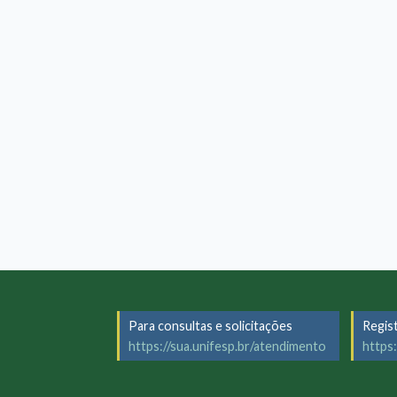
Para consultas e solicitações
Regis
https://sua.unifesp.br/atendimento
https: