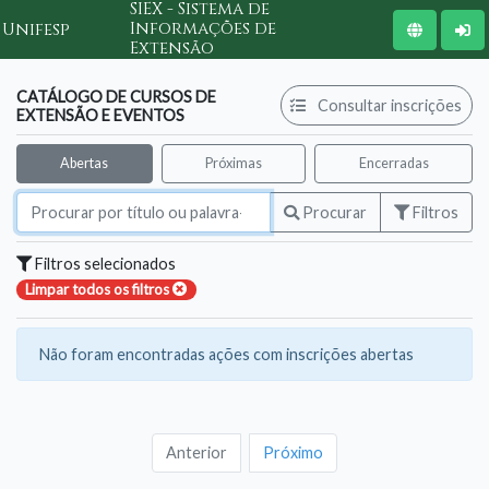
SIEX - Sistema de
Informações de
Unifesp
Extensão
CATÁLOGO DE CURSOS DE
Consultar inscrições
EXTENSÃO E EVENTOS
Abertas
Próximas
Encerradas
Filtros
Procurar
Filtros selecionados
Limpar todos os filtros
Não foram encontradas ações com inscrições abertas
Anterior
Próximo